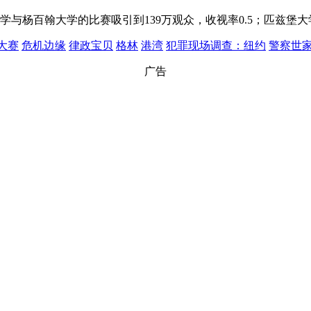
与杨百翰大学的比赛吸引到139万观众，收视率0.5；匹兹堡大学
大赛
危机边缘
律政宝贝
格林
港湾
犯罪现场调查：纽约
警察世
广告