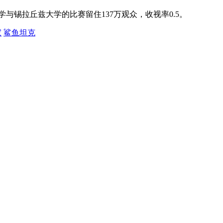
与锡拉丘兹大学的比赛留住137万观众，收视率0.5。
家
鲨鱼坦克