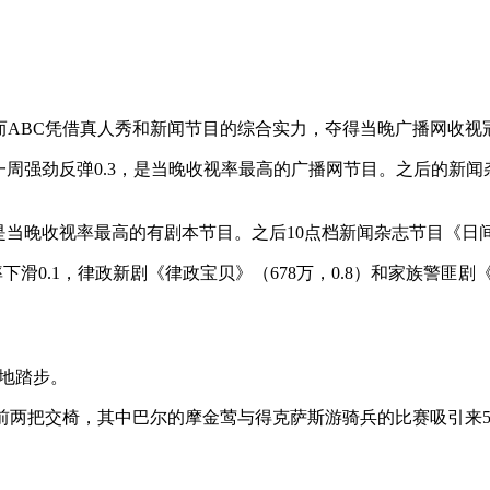
而ABC凭借真人秀和新闻节目的综合实力，夺得当晚广播网收视
前一周强劲反弹0.3，是当晚收视率最高的广播网节目。之后的新闻杂
，是当晚收视率最高的有剧本节目。之后10点档新闻杂志节目《日间
下滑0.1，律政新剧《律政宝贝》（678万，0.8）和家族警匪剧《
原地踏步。
前两把交椅，其中巴尔的摩金莺与得克萨斯游骑兵的比赛吸引来5