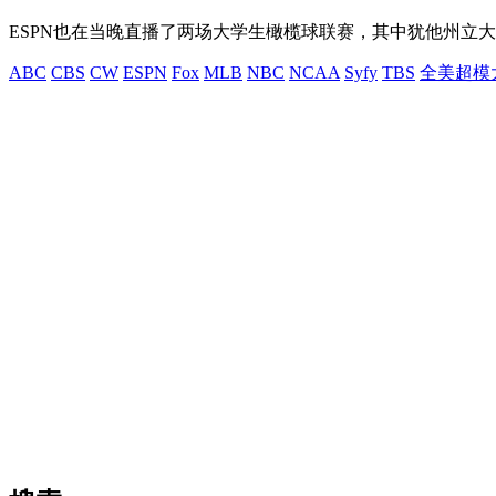
ESPN也在当晚直播了两场大学生橄榄球联赛，其中犹他州立大学
ABC
CBS
CW
ESPN
Fox
MLB
NBC
NCAA
Syfy
TBS
全美超模