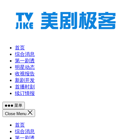
跳
至
内
容
首页
综合消息
第一剧透
明星动态
收视报告
新剧开发
首播时刻
续订情报
菜单
Close Menu
首页
综合消息
第一剧透