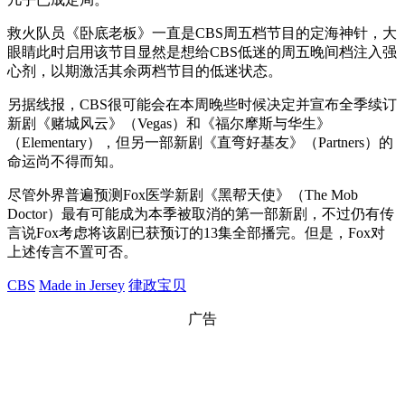
救火队员《卧底老板》一直是CBS周五档节目的定海神针，大
眼睛此时启用该节目显然是想给CBS低迷的周五晚间档注入强
心剂，以期激活其余两档节目的低迷状态。
另据线报，CBS很可能会在本周晚些时候决定并宣布全季续订
新剧《赌城风云》（Vegas）和《福尔摩斯与华生》
（Elementary），但另一部新剧《直弯好基友》（Partners）的
命运尚不得而知。
尽管外界普遍预测Fox医学新剧《黑帮天使》（The Mob
Doctor）最有可能成为本季被取消的第一部新剧，不过仍有传
言说Fox考虑将该剧已获预订的13集全部播完。但是，Fox对
上述传言不置可否。
CBS
Made in Jersey
律政宝贝
广告