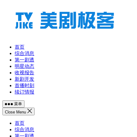
跳
至
内
容
首页
综合消息
第一剧透
明星动态
收视报告
新剧开发
首播时刻
续订情报
菜单
Close Menu
首页
综合消息
第一剧透