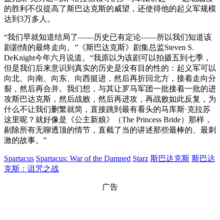
的胜利不仅提高了斯巴达克斯的威望，还使得他的起义军规模
达到3万多人。
“我们早就知道结局了——历史已有定论——所以我们知道该
剧剧情的最终走向。”《斯巴达克斯》剧集总监Steven S.
DeKnight今年六月说道。“我原以为该剧可以拍摄五到七季，
但是我们后来意识到真实的历史是没有目的性的：起义军可以
向北、向南、向东、向西挺进，然后再折回北方，接着走向分
裂，然后再合并。我们想，与其让罗马军团一批接着一批的进
攻斯巴达克斯，然后战败，然后再进攻，再战败如此反复，为
什么不让我们删繁就简，直接跳到最有看头的马库斯·克拉苏
这里呢？就好像是《公主新娘》（The Princess Bride）那样，
剔除所有无聊透顶的情节，直截了当的讲述那些最棒的、最刺
激的故事。”
Spartacus
Spartacus: War of the Damned
Starz
斯巴达克斯
斯巴达
克斯：诅咒之战
广告