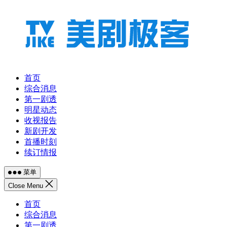
跳
至
内
容
首页
综合消息
第一剧透
明星动态
收视报告
新剧开发
首播时刻
续订情报
菜单
Close Menu
首页
综合消息
第一剧透