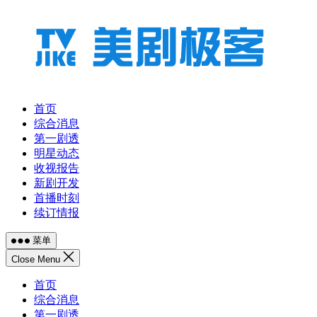
跳
至
内
容
首页
综合消息
第一剧透
明星动态
收视报告
新剧开发
首播时刻
续订情报
菜单
Close Menu
首页
综合消息
第一剧透