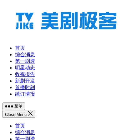
跳
至
内
容
首页
综合消息
第一剧透
明星动态
收视报告
新剧开发
首播时刻
续订情报
菜单
Close Menu
首页
综合消息
第一剧透