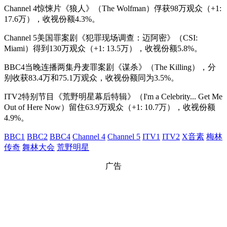
Channel 4惊悚片《狼人》（The Wolfman）俘获98万观众（+1:
17.6万），收视份额4.3%。
Channel 5美国罪案剧《犯罪现场调查：迈阿密》（CSI:
Miami）得到130万观众（+1: 13.5万），收视份额5.8%。
BBC4当晚连播两集丹麦罪案剧《谋杀》（The Killing），分
别收获83.4万和75.1万观众，收视份额同为3.5%。
ITV2特别节目《荒野明星幕后特辑》（I'm a Celebrity... Get Me
Out of Here Now）留住63.9万观众（+1: 10.7万），收视份额
4.9%。
BBC1
BBC2
BBC4
Channel 4
Channel 5
ITV1
ITV2
X音素
梅林
传奇
舞林大会
荒野明星
广告