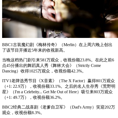
BBC1古装魔幻剧《梅林传奇》（Merlin）在上周六晚上创出
了该节目开播近5年来的收视新高。
当晚这档热门剧引来581万观众，收视份额23.8%。在此之前6
点45分播出的舞蹈真人秀《舞林大会》（Strictly Come
Dancing）收得1025万观众，收视份额42.3%。
ITV1老牌选秀节目《X音素》（The X Factor）赢得801万观众
（+1: 22.9万），收视份额33.1%。之后的名人生存秀《荒野明
星》（I'm a Celebrity... Get Me Out of Here）吸引来803万观众
（+1: 49.7万），收视份额36.2%。
BBC2经典二战喜剧《老爹自卫军》（Dad's Army）笑迎202万
观众，收视份额8.3%。