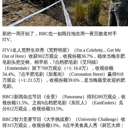
新的一周开始了，BBC也一如既往地在周一夜完败老对手
ITV。
ITV1名人荒野生存秀《荒野明星》（I'm a Celebrity... Get Me
Out of Here）收获902万观众，收视份额36.7%，稳坐当晚非肥
皂剧头把交椅。稍早前，7点档肥皂剧《艾玛镇》
（Emmerdale）留下769万观众（+1: 16.8万），收视份额
34.4%。7点半肥皂剧《加冕街》（Coronation Street）赢得918
万观众（+1: 21.5万），收视份额39.6%，是当晚最受欢迎的肥
皂剧。
BBC1新闻杂志节目《全景》（Panorama）得到289万观众，收
视份额11.5%。之前8点档肥皂剧《东区人》（EastEnders）瓜
分812万观众，收视份额33.5%。
BBC2智力竞赛节目《大学挑战赛》（University Challenge）收
得315万观众，收视份额13%。8点半美食真人秀《厨艺大师：