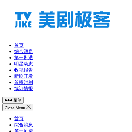
跳
至
内
容
首页
综合消息
第一剧透
明星动态
收视报告
新剧开发
首播时刻
续订情报
菜单
Close Menu
首页
综合消息
第一剧透