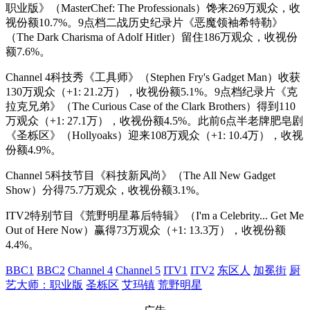
职业版》（MasterChef: The Professionals）馋来269万观众，收
视份额10.7%。9点档二战历史纪录片《恶魔领袖希特勒》
（The Dark Charisma of Adolf Hitler）留住186万观众，收视份
额7.6%。
Channel 4科技秀《工具师》（Stephen Fry's Gadget Man）收获
130万观众（+1: 21.2万），收视份额5.1%。9点档纪录片《克
拉克兄弟》（The Curious Case of the Clark Brothers）得到110
万观众（+1: 27.1万），收视份额4.5%。此前6点半老牌肥皂剧
《圣栎区》（Hollyoaks）迎来108万观众（+1: 10.4万），收视
份额4.9%。
Channel 5科技节目《科技新风尚》（The All New Gadget
Show）分得75.7万观众，收视份额3.1%。
ITV2特别节目《荒野明星幕后特辑》（I'm a Celebrity... Get Me
Out of Here Now）赢得73万观众（+1: 13.3万），收视份额
4.4%。
BBC1
BBC2
Channel 4
Channel 5
ITV1
ITV2
东区人
加冕街
厨
艺大师：职业版
圣栎区
艾玛镇
荒野明星