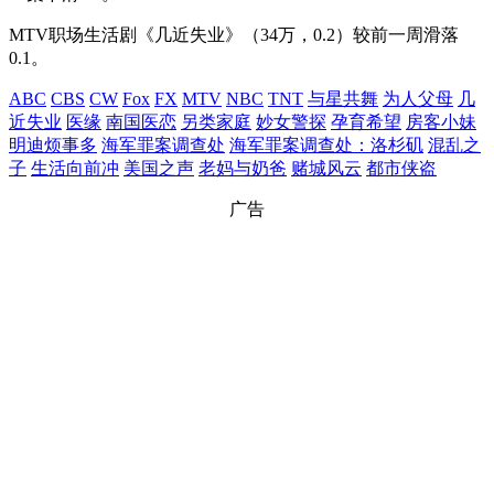
MTV职场生活剧《几近失业》（34万，0.2）较前一周滑落
0.1。
ABC
CBS
CW
Fox
FX
MTV
NBC
TNT
与星共舞
为人父母
几
近失业
医缘
南国医恋
另类家庭
妙女警探
孕育希望
房客小妹
明迪烦事多
海军罪案调查处
海军罪案调查处：洛杉矶
混乱之
子
生活向前冲
美国之声
老妈与奶爸
赌城风云
都市侠盗
广告