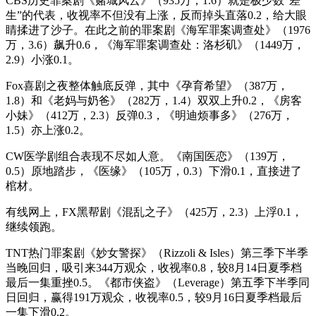
CBS历史罪案剧《赌城风云》（935万，1.6）就是极少数“差
生”的代表，收视率不但没有上涨，反而掉头直落0.2，给大眼
睛揉进了沙子。在此之前的罪案剧《海军罪案调查处》（1976
万，3.6）飙升0.6，《海军罪案调查处：洛杉矶》（1449万，
2.9）小涨0.1。
Fox喜剧之夜整体触底反弹，其中《孕育希望》（387万，
1.8）和《老妈与奶爸》（282万，1.4）双双上升0.2，《房客
小妹》（412万，2.3）反弹0.3，《明迪烦事多》（276万，
1.5）亦上涨0.2。
CW医学剧组合表现不尽如人意。《南国医恋》（139万，
0.5）原地踏步，《医缘》（105万，0.3）下滑0.1，直接进了
棺材。
有线网上，FX黑帮剧《混乱之子》（425万，2.3）上浮0.1，
继续领跑。
TNT热门罪案剧《妙女警探》（Rizzoli & Isles）第三季下半季
当晚回归，吸引来344万观众，收视率0.8，较8月14日夏季档
最后一集重挫0.5。《都市侠盗》（Leverage）第五季下半季同
日回归，赢得191万观众，收视率0.5，较9月16日夏季档最后
一集下滑0.2。