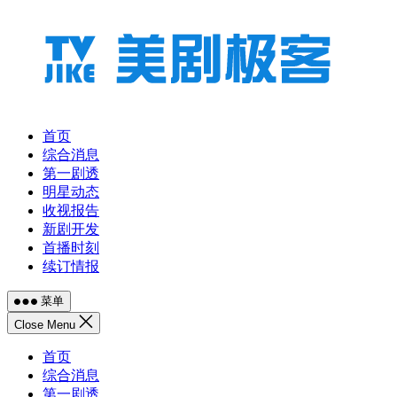
跳
至
内
容
首页
综合消息
第一剧透
明星动态
收视报告
新剧开发
首播时刻
续订情报
菜单
Close Menu
首页
综合消息
第一剧透