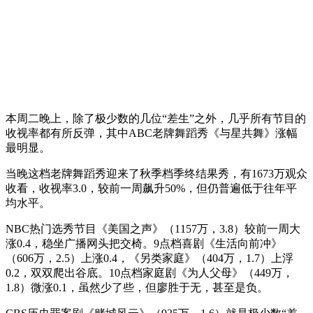
本周二晚上，除了极少数的几位“差生”之外，几乎所有节目的
收视率都有所反弹，其中ABC老牌舞蹈秀《与星共舞》涨幅
最明显。
当晚这档老牌舞蹈秀迎来了秋季档季终结果秀，有1673万观众
收看，收视率3.0，较前一周飙升50%，但仍普遍低于往年平
均水平。
NBC热门选秀节目《美国之声》（1157万，3.8）较前一周大
涨0.4，稳坐广播网头把交椅。9点档喜剧《生活向前冲》
（606万，2.5）上涨0.4，《另类家庭》（404万，1.7）上浮
0.2，双双爬出谷底。10点档家庭剧《为人父母》（449万，
1.8）微涨0.1，虽然少了些，但廖胜于无，甚至是负。