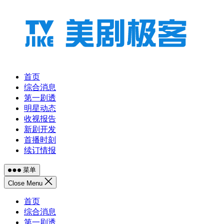
跳
至
内
容
首页
综合消息
第一剧透
明星动态
收视报告
新剧开发
首播时刻
续订情报
菜单
Close Menu
首页
综合消息
第一剧透