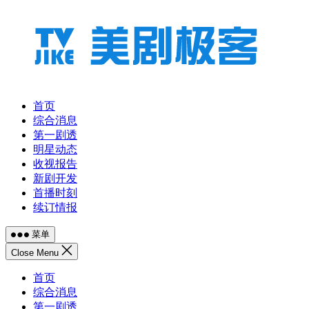
跳
至
内
容
首页
综合消息
第一剧透
明星动态
收视报告
新剧开发
首播时刻
续订情报
菜单
Close Menu
首页
综合消息
第一剧透