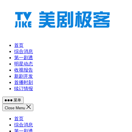
跳
至
内
容
首页
综合消息
第一剧透
明星动态
收视报告
新剧开发
首播时刻
续订情报
菜单
Close Menu
首页
综合消息
第一剧透