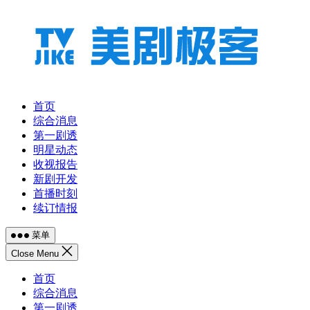
跳
至
内
容
首页
综合消息
第一剧透
明星动态
收视报告
新剧开发
首播时刻
续订情报
菜单
Close Menu
首页
综合消息
第一剧透