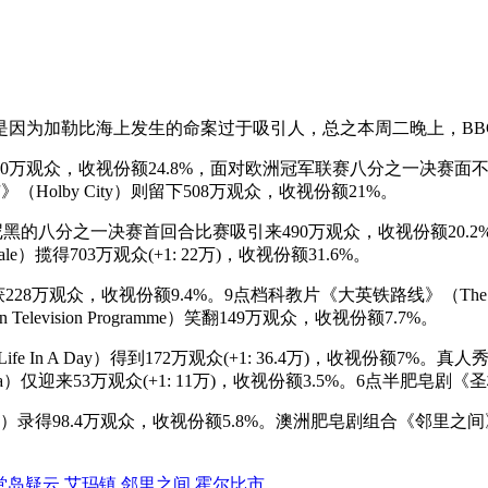
因为加勒比海上发生的命案过于吸引人，总之本周二晚上，BBC
e）俘获610万观众，收视份额24.8%，面对欧洲冠军联赛八分之一决赛
Holby City）则留下508万观众，收视份额21%。
黑的八分之一决赛首回合比赛吸引来490万观众，收视份额20.
揽得703万观众(+1: 22万)，收视份额31.6%。
收获228万观众，收视份额9.4%。9点档科教片《大英铁路线》（The Railwa
 Television Programme）笑翻149万观众，收视份额7.7%。
p: Life In A Day）得到172万观众(+1: 36.4万)，收视份额7%。真
pia）仅迎来53万观众(+1: 11万)，收视份额3.5%。6点半肥皂剧《
ing Lives）录得98.4万观众，收视份额5.8%。澳洲肥皂剧组合《邻里之
堂岛疑云
艾玛镇
邻里之间
霍尔比市