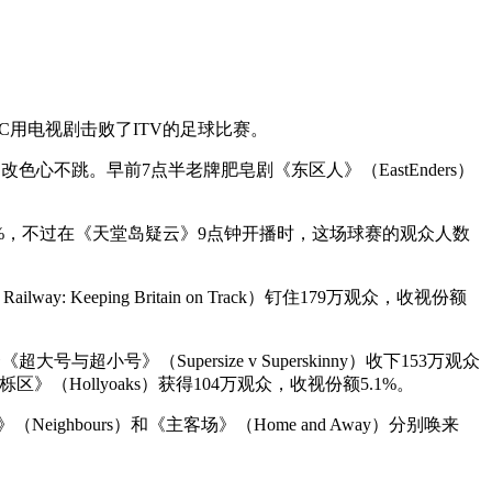
用电视剧击败了ITV的足球比赛。
面不改色心不跳。早前7点半老牌肥皂剧《东区人》（EastEnders）
2%，不过在《天堂岛疑云》9点钟开播时，这场球赛的观众人数
y: Keeping Britain on Track）钉住179万观众，收视份额
人秀《超大号与超小号》（Supersize v Superskinny）收下153万观众
圣栎区》（Hollyoaks）获得104万观众，收视份额5.1%。
间》（Neighbours）和《主客场》（Home and Away）分别唤来