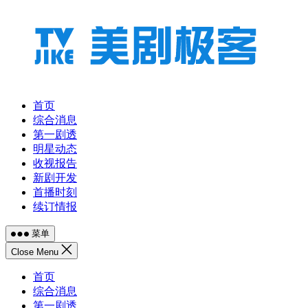
跳
至
内
容
首页
综合消息
第一剧透
明星动态
收视报告
新剧开发
首播时刻
续订情报
菜单
Close Menu
首页
综合消息
第一剧透