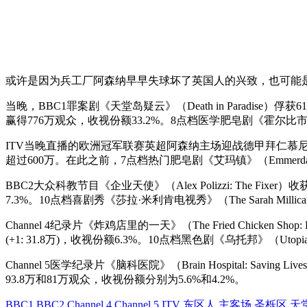
或许是因为兵工厂阿森纳早早失球坏了英国人的兴致，也可能是
当晚，BBC1罪案剧《天堂岛疑云》（Death in Paradis
赢得776万观众，收视份额33.2%。8点档医学肥皂剧《霍尔比市》（
ITV当晚直播的欧洲冠军联赛英超阿森纳主场迎战德甲拜仁慕尼
超过600万。在此之前，7点档热门肥皂剧《艾玛镇》（Emmerdale）
BBC2大众科教节目《企业天使》（Alex Polizzi: The Fixer）
7.3%。10点档喜剧秀《莎拉·米利肯电视秀》（The Sarah Millican
Channel 4纪录片《炸鸡店里的一天》（The Fried Chicken Sho
(+1: 31.8万)，收视份额6.3%。10点档黑色剧《乌托邦》（Uto
Channel 5医学纪录片《脑科医院》（Brain Hospital: Sav
93.8万和81万观众，收视份额分别为5.6%和4.2%。
BBC1
BBC2
Channel 4
Channel 5
ITV
东区人
主客场
圣栎区
天