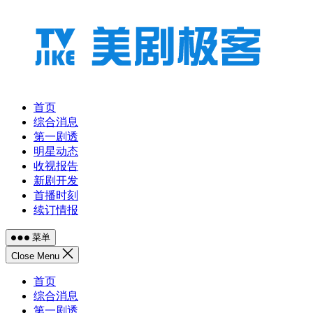
跳
至
内
容
首页
综合消息
第一剧透
明星动态
收视报告
新剧开发
首播时刻
续订情报
菜单
Close Menu
首页
综合消息
第一剧透