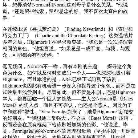
坏，想弄清楚Norman和Norma这对母子是什么关系。”他说
道。“还是留些线索，留些悬念的好，我不喜欢太直白的故
事。”
在连续出演《寻找梦幻岛》（Finding Neverland）和《查理和
巧克力工厂》（Charlie and the Chocolate Factory）这类温情片
多年之后，Highmore正在寻求新突破。“我总是一次次扮演着
相同的角色。”他坦言道。“如果总是一成不变，与我，与观
众，可能都会有些厌倦。”
毫无疑问，Norman不一样，再有本剧的主题——探寻这个角
色为什么、如何以及何时变成另一个人——也深深地吸引着
Highmore。而且幸运的是，A&E已经正式订购了该剧，
Highmore也因此有机会进一步深入和探寻这个角色，而不是在
试映集里浅尝则止。尽管如此，但不管是本剧，还是Highmore
本人，都要面临一个巨大的挑战——主人公Norman是《Bates
Motel》的切入点，而且不可否认，他还是个恶人。因此为了
中和这种“邪性，”Vera Farmiga到来了，她是Highmore“新结交
的好朋友。”“我想她非常强大，不会被《Bates Motel》压垮，
反而还会在原有框架下给该剧增加新的色彩。”他说道。毕
竟，Farmiga饰演的Norma不算是理想母亲（至少本剧一开始是
这样的）。除此之外，本剧还有别的麻烦事要说。比如说，