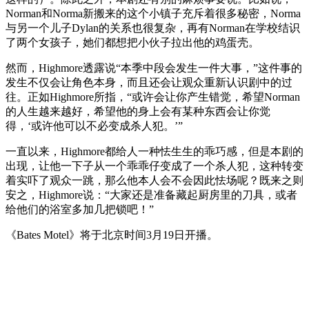
Norman和Norma新搬来的这个小镇子充斥着很多秘密，Norma
与另一个儿子Dylan的关系也很复杂，再有Norman在学校结识
了两个女孩子，她们都想把小伙子拉出他的鸡蛋壳。
然而，Highmore透露说“本季中段会发生一件大事，”这件事的
发生不仅会让角色本身，而且还会让观众重新认识剧中的过
往。正如Highmore所指，“或许会让你产生错觉，希望Norman
的人生越来越好，希望他的身上会有某种东西会让你觉
得，‘或许他可以不必变成杀人犯。’”
一直以来，Highmore都给人一种怯生生的乖巧感，但是本剧的
出现，让他一下子从一个乖乖仔变成了一个杀人犯，这种转变
着实吓了观众一跳，那么他本人会不会因此怯场呢？既来之则
安之，Highmore说：“大家还是准备藏起厨房里的刀具，或者
给他们的浴室多加几把锁吧！”
《Bates Motel》将于北京时间3月19日开播。