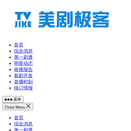
跳
至
内
容
首页
综合消息
第一剧透
明星动态
收视报告
新剧开发
首播时刻
续订情报
菜单
Close Menu
首页
综合消息
第一剧透