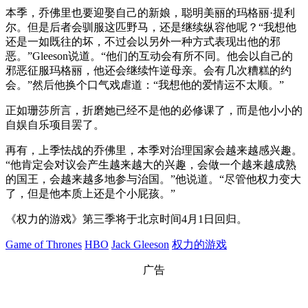
本季，乔佛里也要迎娶自己的新娘，聪明美丽的玛格丽·提利
尔。但是后者会驯服这匹野马，还是继续纵容他呢？“我想他
还是一如既往的坏，不过会以另外一种方式表现出他的邪
恶。”Gleeson说道。“他们的互动会有所不同。他会以自己的
邪恶征服玛格丽，他还会继续忤逆母亲。会有几次糟糕的约
会。”然后他换个口气戏虐道：“我想他的爱情运不太顺。”
正如珊莎所言，折磨她已经不是他的必修课了，而是他小小的
自娱自乐项目罢了。
再有，上季怯战的乔佛里，本季对治理国家会越来越感兴趣。
“他肯定会对议会产生越来越大的兴趣，会做一个越来越成熟
的国王，会越来越多地参与治国。”他说道。“尽管他权力变大
了，但是他本质上还是个小屁孩。”
《权力的游戏》第三季将于北京时间4月1日回归。
Game of Thrones
HBO
Jack Gleeson
权力的游戏
广告