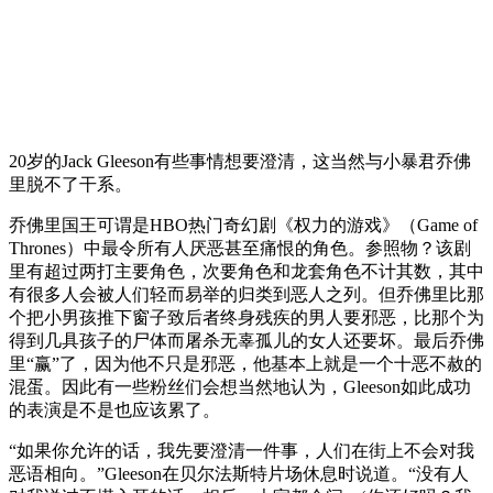
20岁的Jack Gleeson有些事情想要澄清，这当然与小暴君乔佛
里脱不了干系。
乔佛里国王可谓是HBO热门奇幻剧《权力的游戏》（Game of
Thrones）中最令所有人厌恶甚至痛恨的角色。参照物？该剧
里有超过两打主要角色，次要角色和龙套角色不计其数，其中
有很多人会被人们轻而易举的归类到恶人之列。但乔佛里比那
个把小男孩推下窗子致后者终身残疾的男人要邪恶，比那个为
得到几具孩子的尸体而屠杀无辜孤儿的女人还要坏。最后乔佛
里“赢”了，因为他不只是邪恶，他基本上就是一个十恶不赦的
混蛋。因此有一些粉丝们会想当然地认为，Gleeson如此成功
的表演是不是也应该累了。
“如果你允许的话，我先要澄清一件事，人们在街上不会对我
恶语相向。”Gleeson在贝尔法斯特片场休息时说道。“没有人