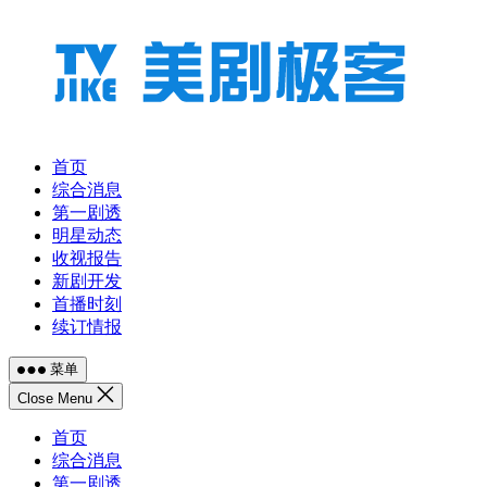
跳
至
内
容
首页
综合消息
第一剧透
明星动态
收视报告
新剧开发
首播时刻
续订情报
菜单
Close Menu
首页
综合消息
第一剧透