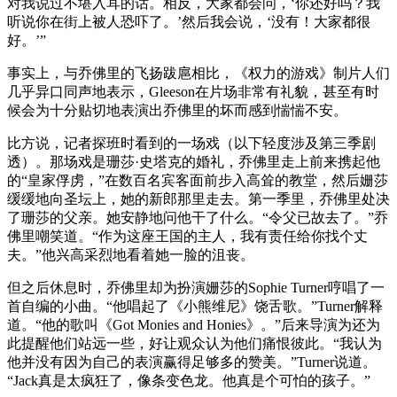
对我说过不堪入耳的话。相反，大家都会问，‘你还好吗？我
听说你在街上被人恐吓了。’然后我会说，‘没有！大家都很
好。’”
事实上，与乔佛里的飞扬跋扈相比，《权力的游戏》制片人们
几乎异口同声地表示，Gleeson在片场非常有礼貌，甚至有时
候会为十分贴切地表演出乔佛里的坏而感到惴惴不安。
比方说，记者探班时看到的一场戏（以下轻度涉及第三季剧
透）。那场戏是珊莎·史塔克的婚礼，乔佛里走上前来携起他
的“皇家俘虏，”在数百名宾客面前步入高耸的教堂，然后姗莎
缓缓地向圣坛上，她的新郎那里走去。第一季里，乔佛里处决
了珊莎的父亲。她安静地问他干了什么。“令父已故去了。”乔
佛里嘲笑道。“作为这座王国的主人，我有责任给你找个丈
夫。”他兴高采烈地看着她一脸的沮丧。
但之后休息时，乔佛里却为扮演姗莎的Sophie Turner哼唱了一
首自编的小曲。“他唱起了《小熊维尼》饶舌歌。”Turner解释
道。“他的歌叫《Got Monies and Honies》。”后来导演为还为
此提醒他们站远一些，好让观众认为他们痛恨彼此。“我认为
他并没有因为自己的表演赢得足够多的赞美。”Turner说道。
“Jack真是太疯狂了，像条变色龙。他真是个可怕的孩子。”