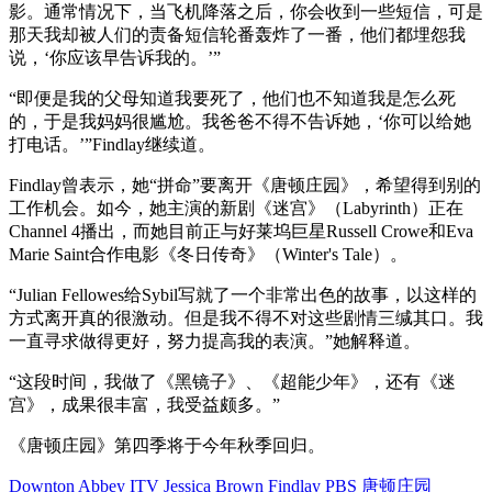
影。通常情况下，当飞机降落之后，你会收到一些短信，可是
那天我却被人们的责备短信轮番轰炸了一番，他们都埋怨我
说，‘你应该早告诉我的。’”
“即便是我的父母知道我要死了，他们也不知道我是怎么死
的，于是我妈妈很尴尬。我爸爸不得不告诉她，‘你可以给她
打电话。’”Findlay继续道。
Findlay曾表示，她“拼命”要离开《唐顿庄园》，希望得到别的
工作机会。如今，她主演的新剧《迷宫》（Labyrinth）正在
Channel 4播出，而她目前正与好莱坞巨星Russell Crowe和Eva
Marie Saint合作电影《冬日传奇》（Winter's Tale）。
“Julian Fellowes给Sybil写就了一个非常出色的故事，以这样的
方式离开真的很激动。但是我不得不对这些剧情三缄其口。我
一直寻求做得更好，努力提高我的表演。”她解释道。
“这段时间，我做了《黑镜子》、《超能少年》，还有《迷
宫》，成果很丰富，我受益颇多。”
《唐顿庄园》第四季将于今年秋季回归。
Downton Abbey
ITV
Jessica Brown Findlay
PBS
唐顿庄园