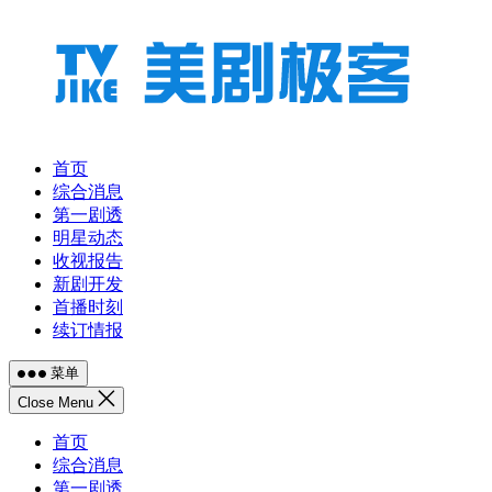
跳
至
内
容
首页
综合消息
第一剧透
明星动态
收视报告
新剧开发
首播时刻
续订情报
菜单
Close Menu
首页
综合消息
第一剧透