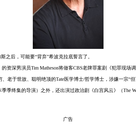
斯维加斯之后，可能要“背弃”希波克拉底誓言了。
e）的资深男演员Tim Matheson将做客CBS老牌罪案剧《犯罪现
、老于世故、聪明绝顶的Tate医学博士/哲学博士，涉嫌一宗“
生（还是本季季终集的导演）之外，还出演过政治剧《白宫风云》（The Wes
广告