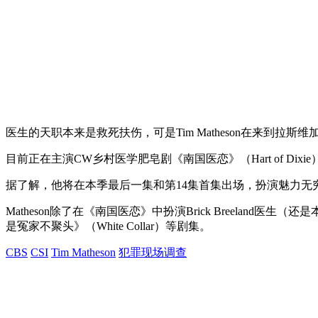
医生的天职本来是救死扶伤，可是Tim Matheson在来到拉
目前正在主演CW乡村医学肥皂剧《南国医恋》（Hart of Dixi
据了解，他将在本季最后一集和第14集首集出场，扮演魅力无穷
Matheson除了在《南国医恋》中扮演Brick Breeland医
是冤家不聚头》（White Collar）等剧集。
CBS
CSI
Tim Matheson
犯罪现场调查