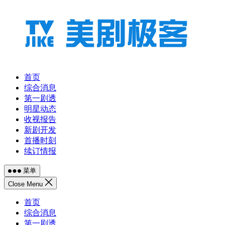
跳
至
内
容
首页
综合消息
第一剧透
明星动态
收视报告
新剧开发
首播时刻
续订情报
菜单
Close Menu
首页
综合消息
第一剧透