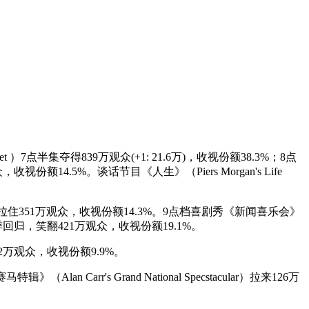
et ）7点半集夺得839万观众(+1: 21.6万)，收视份额38.3%；8点
，收视份额14.5%。谈话节目《人生》（Piers Morgan's Life
ef）拉住351万观众，收视份额14.3%。9点档喜剧秀《新闻喜乐会》
）第六季回归，笑翻421万观众，收视份额19.1%。
242万观众，收视份额9.9%。
an Carr's Grand National Specstacular）拉来126万