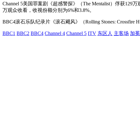
Channel 5美国罪案剧《超感警探》（The Mentalist）俘获1
万观众收看，收视份额分别为6%和3.8%。
BBC4滚石乐队纪录片《滚石飓风》（Rolling Stones: Crossfire
BBC1
BBC2
BBC4
Channel 4
Channel 5
ITV
东区人
主客场
加冕