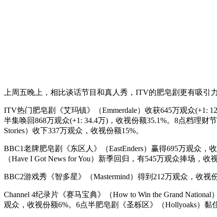
上周五晚上，相比谈话节目和真人秀，ITV的肥皂剧更有吸引
ITV热门肥皂剧《艾玛镇》（Emmerdale）收获645万观众(+1: 12.
半集唤回868万观众(+1: 34.4万)，收视份额35.1%。8点档理财节目《理
Stories）收下337万观众，收视份额15%。
BBC1老牌肥皂剧《东区人》（EastEnders）赢得695万观众
（Have I Got News for You）新季回归，有545万观众捧
BBC2游戏秀《智多星》（Mastermind）得到212万观众，收视份额
Channel 4纪录片《赛马宝典》（How to Win the Grand Nati
观众，收视份额6%。6点半肥皂剧《圣栎区》（Hollyoaks）黏住