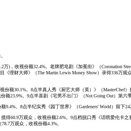
力。
2万)，收视份额32.4%。老牌肥皂剧《加冕街》（Coronation Stre
财大师》（The Martin Lewis Money Show）录得336万观众
，收视份额30.1%。8点半真人秀《厨艺大师（英）》（MasterCh
场，收视份额23.9%。9点半喜剧《宅男不出门》（Not Going Out
9.4%。8点半纪实秀《园丁世界》（Gardeners' World）留下
onal）揽得60.9万观众，收视份额2.6%。9点档脱口秀《话唠爱伦卡之赛马特辑》（Al
78.7万观众，收视份额4.3%。