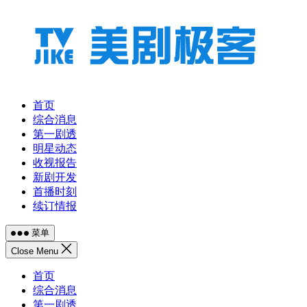
跳
至
内
容
首页
综合消息
第一剧透
明星动态
收视报告
新剧开发
首播时刻
续订情报
菜单
Close Menu
首页
综合消息
第一剧透