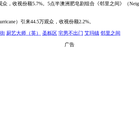
29万观众，收视份额5.7%。5点半澳洲肥皂剧组合《邻里之间》（Neighbo
 Hurricane）引来44.5万观众，收视份额2.2%。
街
厨艺大师（英）
圣栎区
宅男不出门
艾玛镇
邻里之间
广告