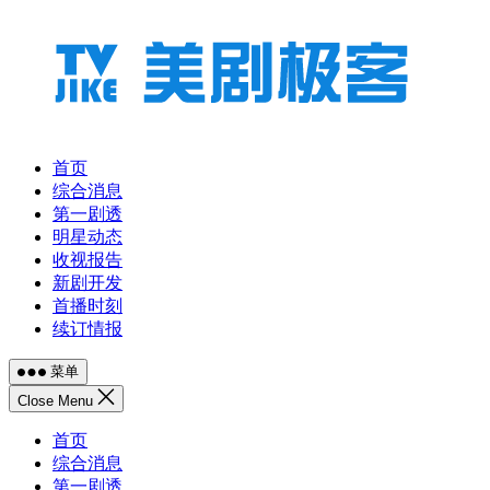
跳
至
内
容
首页
综合消息
第一剧透
明星动态
收视报告
新剧开发
首播时刻
续订情报
菜单
Close Menu
首页
综合消息
第一剧透