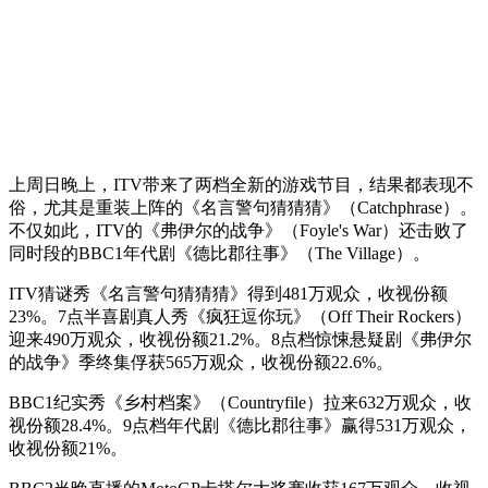
上周日晚上，ITV带来了两档全新的游戏节目，结果都表现不
俗，尤其是重装上阵的《名言警句猜猜猜》（Catchphrase）。
不仅如此，ITV的《弗伊尔的战争》（Foyle's War）还击败了
同时段的BBC1年代剧《德比郡往事》（The Village）。
ITV猜谜秀《名言警句猜猜猜》得到481万观众，收视份额
23%。7点半喜剧真人秀《疯狂逗你玩》（Off Their Rockers）
迎来490万观众，收视份额21.2%。8点档惊悚悬疑剧《弗伊尔
的战争》季终集俘获565万观众，收视份额22.6%。
BBC1纪实秀《乡村档案》（Countryfile）拉来632万观众，收
视份额28.4%。9点档年代剧《德比郡往事》赢得531万观众，
收视份额21%。