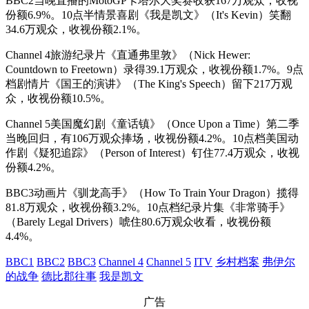
BBC2当晚直播的MotoGP卡塔尔大奖赛收获167万观众，收视
份额6.9%。10点半情景喜剧《我是凯文》（It's Kevin）笑翻
34.6万观众，收视份额2.1%。
Channel 4旅游纪录片《直通弗里敦》（Nick Hewer:
Countdown to Freetown）录得39.1万观众，收视份额1.7%。9点
档剧情片《国王的演讲》（The King's Speech）留下217万观
众，收视份额10.5%。
Channel 5美国魔幻剧《童话镇》（Once Upon a Time）第二季
当晚回归，有106万观众捧场，收视份额4.2%。10点档美国动
作剧《疑犯追踪》（Person of Interest）钉住77.4万观众，收视
份额4.2%。
BBC3动画片《驯龙高手》（How To Train Your Dragon）揽得
81.8万观众，收视份额3.2%。10点档纪录片集《非常骑手》
（Barely Legal Drivers）唬住80.6万观众收看，收视份额
4.4%。
BBC1
BBC2
BBC3
Channel 4
Channel 5
ITV
乡村档案
弗伊尔
的战争
德比郡往事
我是凯文
广告