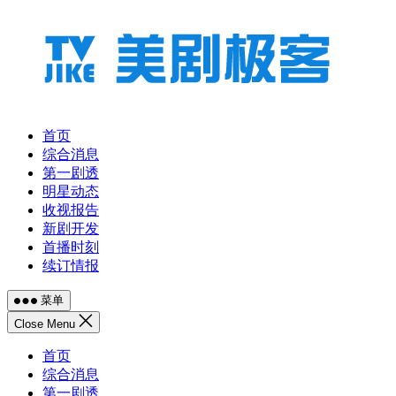
跳
至
内
容
首页
综合消息
第一剧透
明星动态
收视报告
新剧开发
首播时刻
续订情报
菜单
Close Menu
首页
综合消息
第一剧透