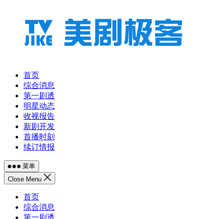
跳
至
内
容
首页
综合消息
第一剧透
明星动态
收视报告
新剧开发
首播时刻
续订情报
菜单
Close Menu
首页
综合消息
第一剧透