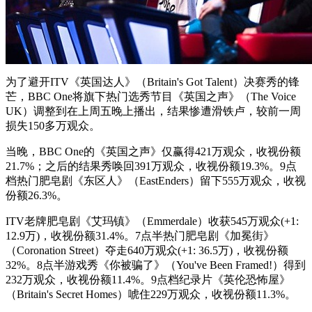
为了避开ITV《英国达人》（Britain's Got Talent）决赛秀的锋
芒，BBC One将旗下热门选秀节目《英国之声》（The Voice
UK）调整到在上周五晚上播出，结果惨遭滑铁卢，较前一周
损失150多万观众。
当晚，BBC One的《英国之声》仅赢得421万观众，收视份额
21.7%；之后的结果秀唤回391万观众，收视份额19.3%。9点
档热门肥皂剧《东区人》（EastEnders）留下555万观众，收视
份额26.3%。
ITV老牌肥皂剧《艾玛镇》（Emmerdale）收获545万观众(+1:
12.9万)，收视份额31.4%。7点半热门肥皂剧《加冕街》
（Coronation Street）夺走640万观众(+1: 36.5万)，收视份额
32%。8点半游戏秀《你被骗了》（You've Been Framed!）得到
232万观众，收视份额11.4%。9点档纪录片《英伦恐怖屋》
（Britain's Secret Homes）唬住229万观众，收视份额11.3%。