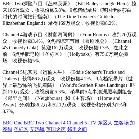
BBC Two探险节目《丛林英豪》（Bill Bailey's Jungle Hero）拉
来106万观众，收视份额5.8%。9点档纪录片《英国伊丽莎白
时代的时间旅行指南》（The Time Traveler's Guide to
Elizabethan England）录得169万观众，收视份额8.2%。
Channel 4游戏节目《财富四间房》（Four Rooms）收到70万观
众，收视份额3.4%。9点档综艺节目《喜剧晚会》（Channel
4's Comedy Gala）笑迎162万观众，收视份额9.3%。在此之
前，6点半肥皂剧《圣栎区》（Hollyoaks）有75.6万观众捧
场，收视份额5%。
Channel 5纪实秀《运输人生》（Eddie Stobart's Trucks and
Trailers）获得86.8万观众，收视份额4.2%。9点档纪录片《世
界上最恐怖的飞机着陆》（World's Scariest Plane Landings）吓
到110万观众，收视份额5.3%。稍早前5点半澳洲肥皂剧组合
《邻里之间》（Neighbours）和《主客场》（Home and
Away）分别由86.2万和52.1万观众，收视份额分别为7%和
3.7%。
BBC One
BBC Two
Channel 4
Channel 5
ITV
东区人
主客场
加
冕街
圣栎区
艾玛镇
英国之声
邻里之间