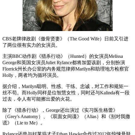
CBS老牌律政剧《傲骨贤妻》（The Good Wife）日前又引进
了两位很有实力的女演员。
主演BBC动作剧《猎杀行动》（Hunted）的女演员Melissa
George和英国女演员Juliet Rylance都将加盟该剧，分别扮演
Florrick州长办公室的内务规范律师Marilyn和助理地方检察官
Holly，两者均为循环演员。
据介绍，Marilyn聪明、性感、干练、忠诚，对工作和规矩一
丝不苟。而Holly同样是位智慧女性，同时还与Kalinda有一段
过去，令人有可能擦出爱的火花。
除了《猎杀行动》，George还出演过《实习医生格蕾》
（Grey's Anatomy）、《双面女间谍》（Alias）和《别对我撒
谎》（Lie to Me）。
Rylance还曾与好莱坞才子Ethan Hawke合作过2012年惊悚悬疑