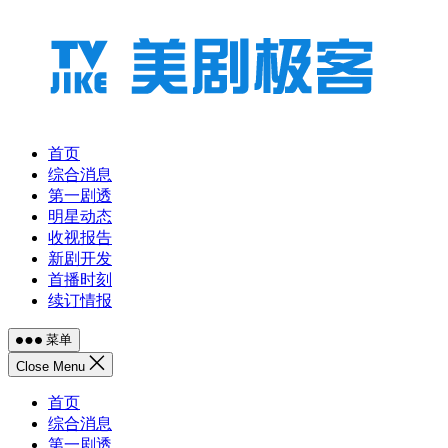
跳
至
内
容
首页
综合消息
第一剧透
明星动态
收视报告
新剧开发
首播时刻
续订情报
菜单
Close Menu
首页
综合消息
第一剧透