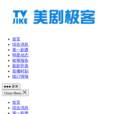
跳
至
内
容
首页
综合消息
第一剧透
明星动态
收视报告
新剧开发
首播时刻
续订情报
菜单
Close Menu
首页
综合消息
第一剧透