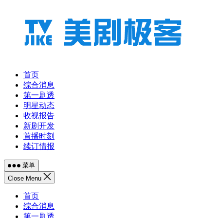
跳
至
内
容
首页
综合消息
第一剧透
明星动态
收视报告
新剧开发
首播时刻
续订情报
菜单
Close Menu
首页
综合消息
第一剧透