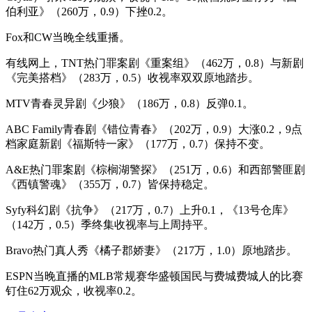
伯利亚》（260万，0.9）下挫0.2。
Fox和CW当晚全线重播。
有线网上，TNT热门罪案剧《重案组》（462万，0.8）与新剧
《完美搭档》（283万，0.5）收视率双双原地踏步。
MTV青春灵异剧《少狼》（186万，0.8）反弹0.1。
ABC Family青春剧《错位青春》（202万，0.9）大涨0.2，9点
档家庭新剧《福斯特一家》（177万，0.7）保持不变。
A&E热门罪案剧《棕榈湖警探》（251万，0.6）和西部警匪剧
《西镇警魂》（355万，0.7）皆保持稳定。
Syfy科幻剧《抗争》（217万，0.7）上升0.1，《13号仓库》
（142万，0.5）季终集收视率与上周持平。
Bravo热门真人秀《橘子郡娇妻》（217万，1.0）原地踏步。
ESPN当晚直播的MLB常规赛华盛顿国民与费城费城人的比赛
钉住62万观众，收视率0.2。