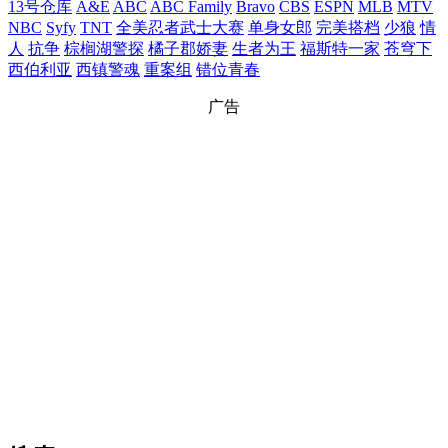
13号仓库
A&E
ABC
ABC Family
Bravo
CBS
ESPN
MLB
MTV
NBC
Syfy
TNT
全美忍者武士大赛
单身女郎
完美搭档
少狼
情
人
抗争
棕榈湖警探
橘子郡娇妻
生者为王
福斯特一家
苍穹下
西伯利亚
西镇警魂
重案组
错位青春
广告