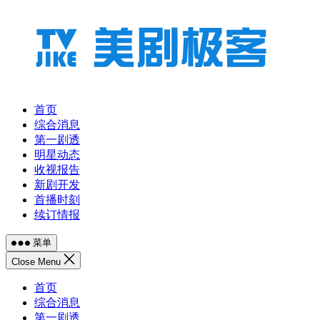
跳
至
内
容
首页
综合消息
第一剧透
明星动态
收视报告
新剧开发
首播时刻
续订情报
菜单
Close Menu
首页
综合消息
第一剧透