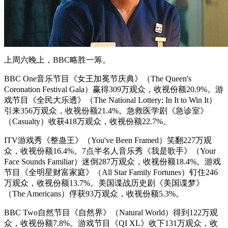
上周六晚上，BBC略胜一筹。
BBC One音乐节目《女王加冕节庆典》（The Queen's
Coronation Festival Gala）赢得309万观众，收视份额20.9%。游
戏节目《全民大乐透》（The National Lottery: In It to Win It）
引来356万观众，收视份额21.4%。急救医学剧《急诊室》
（Casualty）收获418万观众，收视份额22.7%。
ITV游戏秀《整蛊王》（You've Been Framed）笑翻227万观
众，收视份额16.4%。7点半名人音乐秀《我是歌手》（Your
Face Sounds Familiar）迷倒287万观众，收视份额18.4%。游戏
节目《全明星财富家庭》（All Star Family Fortunes）钉住246
万观众，收视份额13.7%。美国谍战历史剧《美国谍梦》
（The Americans）俘获93万观众，收视份额5.3%。
BBC Two自然节目《自然界》（Natural World）得到122万观
众，收视份额7.8%。游戏节目《QI XL》收下131万观众，收