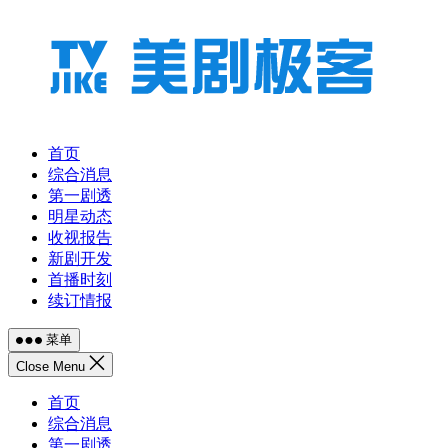
跳
至
内
容
首页
综合消息
第一剧透
明星动态
收视报告
新剧开发
首播时刻
续订情报
菜单
Close Menu
首页
综合消息
第一剧透