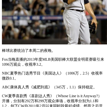
棒球比赛统治了本周二的夜晚。
Fox当晚直播的2013年度MLB美国职棒大联盟全明星赛吸引来
1096万观众，收视率3.2。
NBC夏季热门选秀节目《美国达人》（1006万，2.5）收视率
微跌0.1。
ABC康体真人秀《减肥到底》（345万，1.1）保持稳定。
CW夏季喜剧秀《喜剧达人秀》（Whose Line is it Anyway?）
开播，分别有292万和299万观众捧场，收视率分别为1.1和
1.2，创下CW自2011年2月以来同时段最好成绩。然而之后开