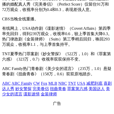
播的婚配真人秀《完美眷侣》（Perfect Score）仅留住91万和
72万观众，收视率分别为0.4和0.3，表现差强人意。
CBS当晚全线重播。
有线网上，USA动作剧《谍影迷情》（Covert Affairs）第四季
率先回归，得到239万观众，收视率0.6，较上季首集大降0.3。
热门律政剧《金装律师》（Suits）第三季稍后回归，唤回293
万观众，收视率1.1，与上季首集持平。
TNT夏季热门罪案剧《妙女警探》（522万，1.0）和《罪案第
六感》（323万，0.7）收视率双双保持不变。
ABC Family热门青春剧《美少女的谎言》（235万，1.0）悬疑
青春剧《扭曲青春》（158万，0.6）双双原地踏步。
ABC
ABC Family
CW
Fox
MLB
NBC
TNT
USA
减肥到底
喜剧
达人秀
妙女警探
完美眷侣
扭曲青春
罪案第六感
美国达人
美
少女的谎言
谍影迷情
金装律师
广告