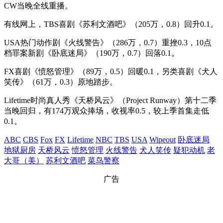
CW当晚全线重播。
有线网上，TBS喜剧《苏利文酒吧》（205万，0.8）回升0.1。
USA热门动作剧《火线警告》（286万，0.7）重挫0.3，10点
档罪案新剧《卧底迷局》（190万，0.7）回落0.1。
FX喜剧《愤怒管理》（89万，0.5）回暖0.1，另类喜剧《犬人
笑传》（61万，0.3）原地踏步。
Lifetime时尚真人秀《天桥风云》（Project Runway）第十二季
当晚回归，有174万观众捧场，收视率0.5，较上季首集走低
0.1。
ABC
CBS
Fox
FX
Lifetime
NBC
TBS
USA
Wipeout
卧底迷局
地狱厨房
天桥风云
愤怒管理
火线警告
犬人笑传
疑犯动机
老
大哥（美）
苏利文酒吧
菜鸟警察
广告