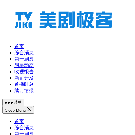
跳
至
内
容
首页
综合消息
第一剧透
明星动态
收视报告
新剧开发
首播时刻
续订情报
菜单
Close Menu
首页
综合消息
第一剧透