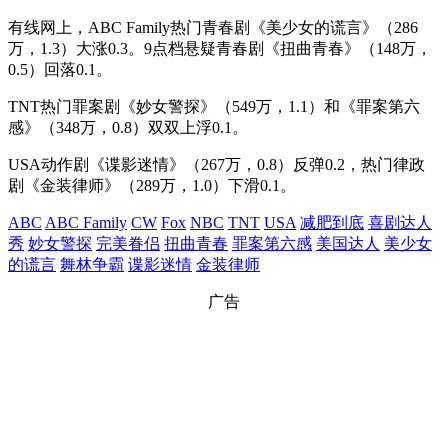
有线网上，ABC Family热门青春剧《美少女的谎言》（286
万，1.3）大涨0.3。9点档悬疑青春剧《扭曲青春》（148万，
0.5）回落0.1。
TNT热门罪案剧《妙女警探》（549万，1.1）和《罪案第六
感》（348万，0.8）双双上浮0.1。
USA动作剧《谍影迷情》（267万，0.8）反弹0.2，热门律政
剧《金装律师》（289万，1.0）下滑0.1。
ABC
ABC Family
CW
Fox
NBC
TNT
USA
减肥到底
喜剧达人
秀
妙女警探
完美眷侣
扭曲青春
罪案第六感
美国达人
美少女
的谎言
舞林争霸
谍影迷情
金装律师
广告