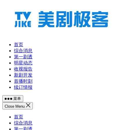
跳
至
内
容
首页
综合消息
第一剧透
明星动态
收视报告
新剧开发
首播时刻
续订情报
菜单
Close Menu
首页
综合消息
第一剧透