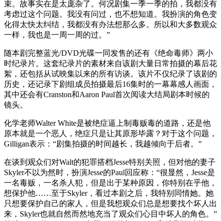
束。故事实在是太庞杂了。何况剧集一季一季的拍，我都没有
考虑过这个问题。我没有问过，也不想知道。我扮演的角色变
化得太快太纠结，我都没有办法想那么多。所以和大多数观众
一样，我也是一周一周的过。”
随本剧完整蓝光/DVD光碟一同发售的还有《绝命毒师》两小
时纪录片。这套纪录片的素材来自该剧大量日常拍摄的幕后花
絮，还包括从试映集以来的所有访谈。该片不仅纪录了该剧的
历史，还记录下剧组成员拍摄最后16集时的一幕幕感人画面，
其中还会有Cranston和Aaron Paul首次阅读大结局剧本时候的
镜头。
化学老师Walter White是被绝症逼上制毒贩毒的道路，还是他
原本就是一个恶人，绝症只是让其原形毕露？对于这个问题，
Gilligan表示：“剧集拍摄的时间越长，我越倾向于后者。”
在谈到观众们对Walt的犯罪搭档Jesse特别关照，但对他的妻子
Skyler不以为然时，扮演Jesse的Paul回应称：“很显然，Jesse是
一名毒贩，一名杀人犯，但是出于某种原因，你特别在乎他，
想保护他……至于Skyler，看过本剧之后，我特别同情她。她
只想要保护自己的家人，但是我想观众们总是想要找个坏人出
来，Skyler也就自然而然地充当了观众们心目中坏人的角色。”