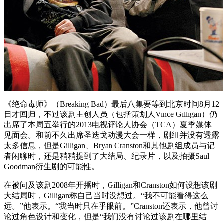
《绝命毒师》（Breaking Bad）最后八集要等到北京时间8月12
日才回归，不过该剧主创人员（包括策划人Vince Gilligan）仍
出席了本周五举行的2013电视评论人协会（TCA）夏季媒体
见面会。和前不久出席圣迭戈动漫大会一样，剧组并没有透露
太多信息，但是Gilligan、Bryan Cranston和其他剧组成员与记
者闲聊时，还是稍稍提到了大结局、纪录片，以及拍摄Saul
Goodman衍生剧的可能性。
在被问及该剧2008年开播时，Gilligan和Cranston如何设想该剧
大结局时，Gilligan称自己当时没想过。“我不可能看得这么
远。”他表示。“我当时只在乎眼前。”Cranston还表示，他曾讨
论过角色设计和变化，但是“我们没有讨论过该剧在哪里结