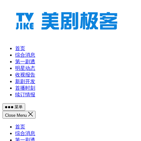
跳
至
内
容
首页
综合消息
第一剧透
明星动态
收视报告
新剧开发
首播时刻
续订情报
菜单
Close Menu
首页
综合消息
第一剧透