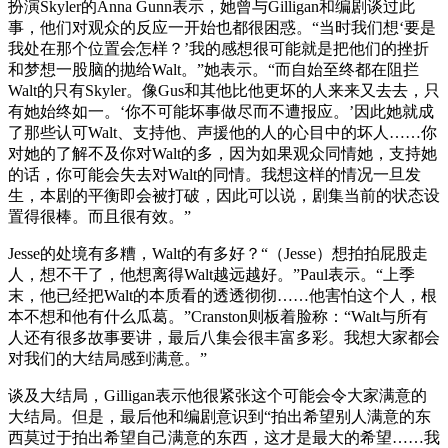
扮演Skyler的Anna Gunn表示，她曾与Gilligan和编剧谈过此
事，他们对观众的反应一开始也都很困惑。“当时我们想‘要是
我处在那个位置会怎样？’我的感想很可能就是把他们的挫折
和梦想一股脑的抛给Walt。”她表示。“而自始至终都在阻拦
Walt的只有Skyler。像Gus和其他比他更坏的人来来又去去，只
有她始终如一。‘你不可能坏事做尽而不遭报应。’因此她就成
了那些认可Walt、支持他、声援他的人的心目中的坏人……你
对她的了解不及你对Walt的多，因为如果观众同情她，支持她
的话，你可能会失去对Walt的同情。我想这样的情况一旦发
生，本剧的平衡即会被打破，因此可以说，剧集当前的状态设
置得很棒。而且很有效。”
Jesse的处境有多糟，Walt的有多好？“（Jesse）想拍拍屁股走
人，想不干了，他想离得Walt越远越好。”Paul表示。“上季
末，他已经把Walt的本质看的透透彻彻……他害怕这个人，根
本不想和他有什么瓜葛。”Cranston则板着脸称：“Walt与所有
人还有很多故事要讲，最后八集会很丰富多彩。我想大家都会
对我们的大结局感到满意。”
谈及大结局，Gilligan表示他很紧张这个可能会令大家满意的
大结局。但是，最后他和编剧意识到“拍出希望别人满意的东
西莫过于拍出希望自己满意的东西，这才是最大的希望……我