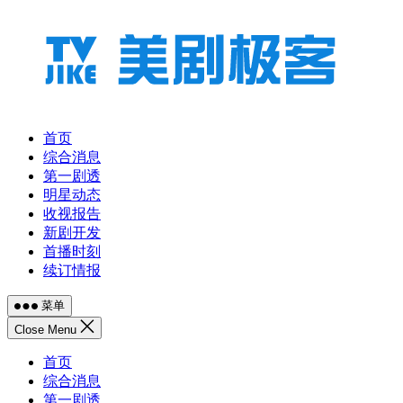
跳
至
内
容
首页
综合消息
第一剧透
明星动态
收视报告
新剧开发
首播时刻
续订情报
菜单
Close Menu
首页
综合消息
第一剧透