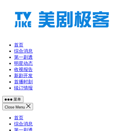
跳
至
内
容
首页
综合消息
第一剧透
明星动态
收视报告
新剧开发
首播时刻
续订情报
菜单
Close Menu
首页
综合消息
第一剧透