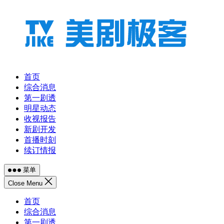
跳
至
内
容
首页
综合消息
第一剧透
明星动态
收视报告
新剧开发
首播时刻
续订情报
菜单
Close Menu
首页
综合消息
第一剧透