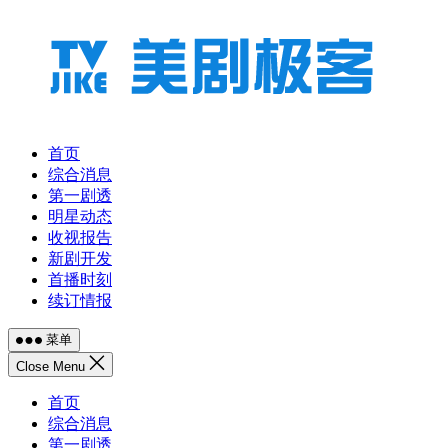
跳
至
内
容
首页
综合消息
第一剧透
明星动态
收视报告
新剧开发
首播时刻
续订情报
菜单
Close Menu
首页
综合消息
第一剧透