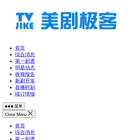
跳
至
内
容
首页
综合消息
第一剧透
明星动态
收视报告
新剧开发
首播时刻
续订情报
菜单
Close Menu
首页
综合消息
第一剧透