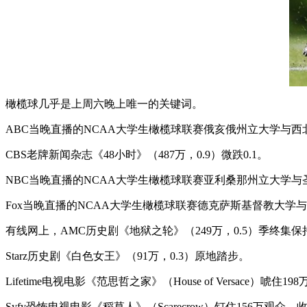
橄榄球几乎是上周六晚上唯一的关键词。
ABC当晚直播的NCAA大学生橄榄球联赛俄亥俄州立大学与西北
CBS老牌新闻杂志《48小时》（487万，0.9）微跌0.1。
NBC当晚直播的NCAA大学生橄榄球联赛亚利桑那州立大学与圣
Fox当晚直播的NCAA大学生橄榄球联赛德克萨斯基督教大学与
有线网上，AMC历史剧《地狱之轮》（249万，0.5）季终集
Starz历史剧《白色女王》（91万，0.3）原地踏步。
Lifetime电视电影《范思哲之家》（House of Versace）唬住1
Syfy恐怖电视电影《稻草人》（Scarecrow）钉住156万观众，收