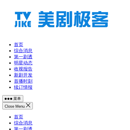
跳
至
内
容
首页
综合消息
第一剧透
明星动态
收视报告
新剧开发
首播时刻
续订情报
菜单
Close Menu
首页
综合消息
第一剧透