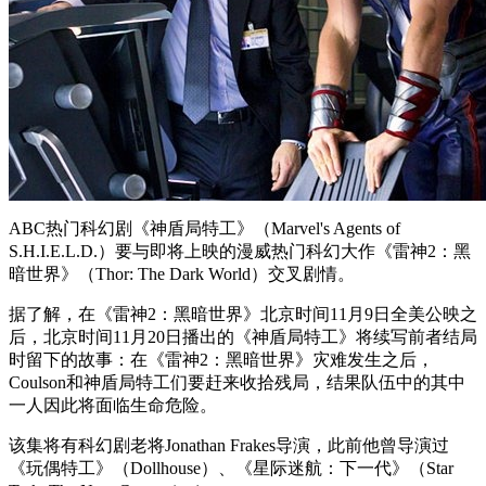
ABC热门科幻剧《神盾局特工》（Marvel's Agents of
S.H.I.E.L.D.）要与即将上映的漫威热门科幻大作《雷神2：黑
暗世界》（Thor: The Dark World）交叉剧情。
据了解，在《雷神2：黑暗世界》北京时间11月9日全美公映之
后，北京时间11月20日播出的《神盾局特工》将续写前者结局
时留下的故事：在《雷神2：黑暗世界》灾难发生之后，
Coulson和神盾局特工们要赶来收拾残局，结果队伍中的其中
一人因此将面临生命危险。
该集将有科幻剧老将Jonathan Frakes导演，此前他曾导演过
《玩偶特工》（Dollhouse）、《星际迷航：下一代》（Star