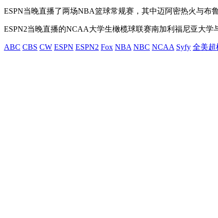
ESPN当晚直播了两场NBA篮球常规赛，其中迈阿密热火与布鲁
ESPN2当晚直播的NCAA大学生橄榄球联赛南加利福尼亚大学
ABC
CBS
CW
ESPN
ESPN2
Fox
NBA
NBC
NCAA
Syfy
全美超