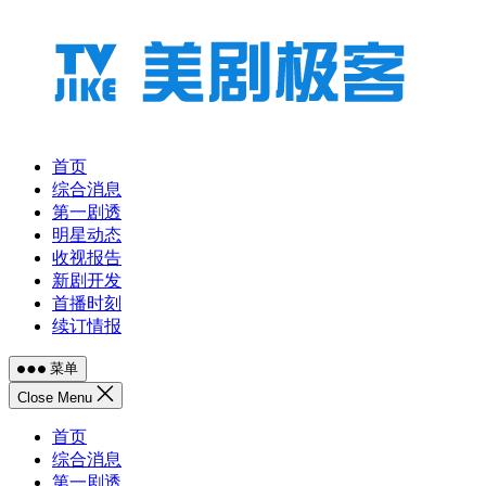
跳
至
内
容
首页
综合消息
第一剧透
明星动态
收视报告
新剧开发
首播时刻
续订情报
菜单
Close Menu
首页
综合消息
第一剧透