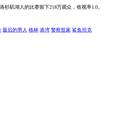
洛杉矶湖人的比赛留下218万观众，收视率1.0。
拉
最后的男人
格林
港湾
警察世家
鲨鱼坦克