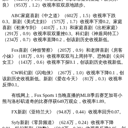
良》（953万，1.2）收视率双双原地踏步。
ABC家庭喜剧《中之道》（602万，1.5）收视率下跌
0.3。新剧《美式主妇》（575万，1.7）收视率下滑0.2。家庭
喜剧《初来乍到》（410万，1.3）和家庭喜剧《出柜家庭》
（291万，0.9）收视率双双重挫0.3。科幻剧《神盾局特工》
（234万，0.7）收视率直降0.2，创该剧历史收视新低。
Fox喜剧《神烦警察》（205万，0.9）和老牌喜剧《房客
小妹》（181万，0.9）收视率双双与上周持平。恐怖剧《尖叫
女王》（143万，0.6）收视率下探0.1，创该剧历史收视新低。
CW科幻剧《闪电侠》（267万，1.0）收视率下降0.1，创
该剧历史收视新低。新剧《爱在今天》（81万，0.3）收视率
反弹0.1。
有线网上，Fox Sports 1当晚直播的MLB季后赛芝加哥小
熊与洛杉矶道奇的比赛俘获649万观众，收视率1.89。
FX新剧《亚特兰大》（94.8万，0.44）收视率回升0.07。
Syfy新剧《零异频道》（62.6万，0.24）收视率下降