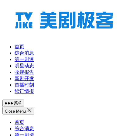
跳
至
内
容
首页
综合消息
第一剧透
明星动态
收视报告
新剧开发
首播时刻
续订情报
菜单
Close Menu
首页
综合消息
第一剧透