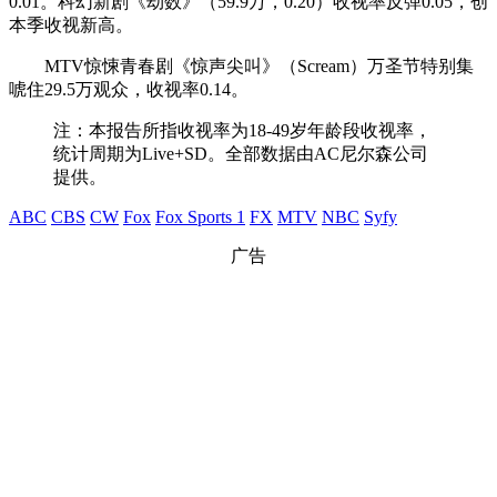
0.01。科幻新剧《劫数》（59.9万，0.20）收视率反弹0.05，创
本季收视新高。
MTV惊悚青春剧《惊声尖叫》（Scream）万圣节特别集
唬住29.5万观众，收视率0.14。
注：本报告所指收视率为18-49岁年龄段收视率，
统计周期为Live+SD。全部数据由AC尼尔森公司
提供。
ABC
CBS
CW
Fox
Fox Sports 1
FX
MTV
NBC
Syfy
广告