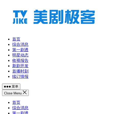
跳
至
内
容
首页
综合消息
第一剧透
明星动态
收视报告
新剧开发
首播时刻
续订情报
菜单
Close Menu
首页
综合消息
第一剧透