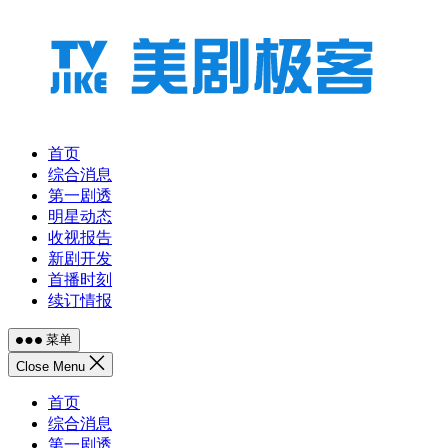
跳
至
内
容
首页
综合消息
第一剧透
明星动态
收视报告
新剧开发
首播时刻
续订情报
菜单
Close Menu
首页
综合消息
第一剧透