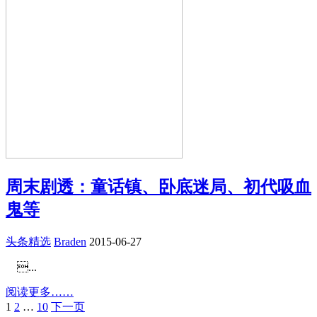
周末剧透：童话镇、卧底迷局、初代吸血
鬼等
头条精选
Braden
2015-06-27
...
阅读更多……
1
2
…
10
下一页
文