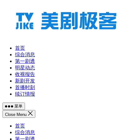
跳
至
内
容
首页
综合消息
第一剧透
明星动态
收视报告
新剧开发
首播时刻
续订情报
菜单
Close Menu
首页
综合消息
第一剧透