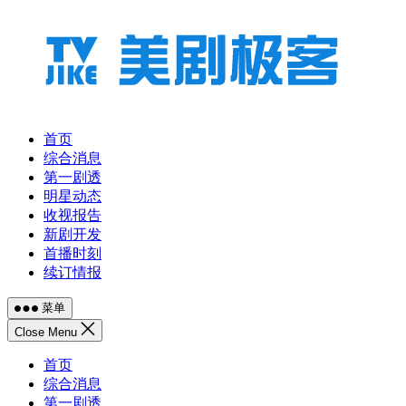
跳
至
内
容
首页
综合消息
第一剧透
明星动态
收视报告
新剧开发
首播时刻
续订情报
菜单
Close Menu
首页
综合消息
第一剧透