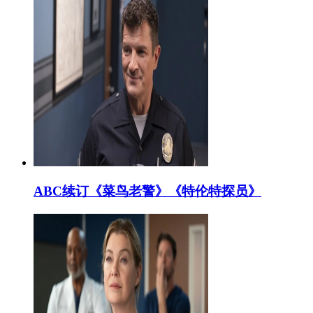
ABC续订《菜鸟老警》《特伦特探员》