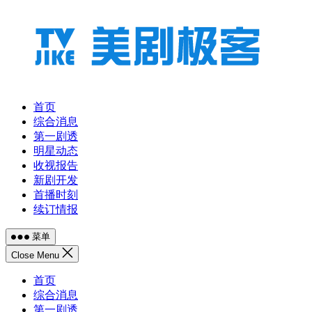
跳
至
内
容
首页
综合消息
第一剧透
明星动态
收视报告
新剧开发
首播时刻
续订情报
菜单
Close Menu
首页
综合消息
第一剧透