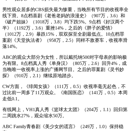
男性观众居多的CBS损失最为惨重，当晚所有节目的收视率全
线下滑。8点档喜剧《老爸老妈的浪漫史》（907万，3.6）和
《破产姐妹》（1018万，3.8）均下跌5%。9点档《好汉两个
半》（1192万，3.6）重挫14%，之后的《胖子的爱情》
（1012万，2.9）暴跌15%，双双探至全剧最低点。10点档罪
案剧《天堂执法者》（958万，2.5）同样不敌赛车，收视率滑
落14%。
ABC的观众大部分为女性，所以戴托纳500对字母表的影响极
为有限。8点档真人秀《单身汉》（805万，2.6）回升4%，成
当晚唯一收视率上涨的广播网节目。之后的罪案剧《灵书妙
探》（910万，2.1）继续原地踏步。
CW方面，《绯闻女孩》（111万，0.5）收视率毫无起色，不
过比前一周多了11万观众。《南国医恋》（141万，0.5）本周
走低0.1。
有线网上，VH1真人秀《篮球太太团》（204万，1.1）回归第
二周跳水27%，观众缩水50万。
ABC Family青春剧《美少女的谎言》（249万，1.0）保持稳