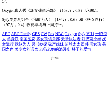
定。
Oxygen真人秀《坏女孩俱乐部》（163万，0.8）反弹0.1。
Syfy灵异剧组合《我欲为人》（136万，0.6）和《妖女迷行》
（97万，0.4）收视率均与上周持平。
ABC
ABC Family
CBS
CW
Fox
NBC
Oxygen
Syfy
VH1
一鸣惊
人
单身汉
南国医恋
坏女孩俱乐部
天堂执法者
好汉两个半
妖
女迷行
我欲为人
灵书妙探
破产姐妹
篮球太太团
绯闻女孩
美
国之声
美少女的谎言
老爸老妈的浪漫史
胖子的爱情
广告