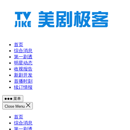
跳
至
内
容
首页
综合消息
第一剧透
明星动态
收视报告
新剧开发
首播时刻
续订情报
菜单
Close Menu
首页
综合消息
第一剧透