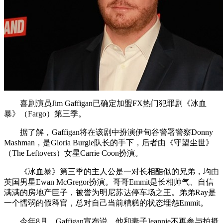
喜剧演员Jim Gaffigan已确定加盟FX热门犯罪剧《冰血
暴》（Fargo）第三季。
据了解，Gaffigan将在该剧中扮演伊甸谷警署警察Donny
Mashman，是Gloria Burgle队长的手下，后者由《守望尘世》
（The Leftovers）女星Carrie Coon扮演。
《冰血暴》第三季的主人公是一对长相酷似的兄弟，均由
英国男星Ewan McGregor扮演。哥哥Emmit是长相帅气、自信
满满的房地产巨子，被誉为明尼苏达停车场之王。弟弟Ray是
一个懦弱的假释官，总对自己当前糟糕的状态埋怨Emmit。
今年8月，Gaffigan宣布说，他和妻子Jeannie不再参与拍摄