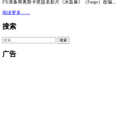
FX准备将奥斯卡奖提名影片《冰血暴》（Fargo）改编...
阅读更多……
搜索
搜
索：
广告