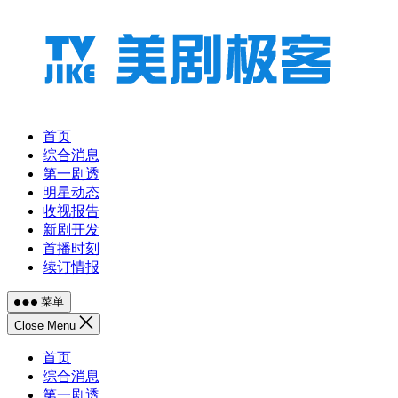
跳
至
内
容
首页
综合消息
第一剧透
明星动态
收视报告
新剧开发
首播时刻
续订情报
菜单
Close Menu
首页
综合消息
第一剧透