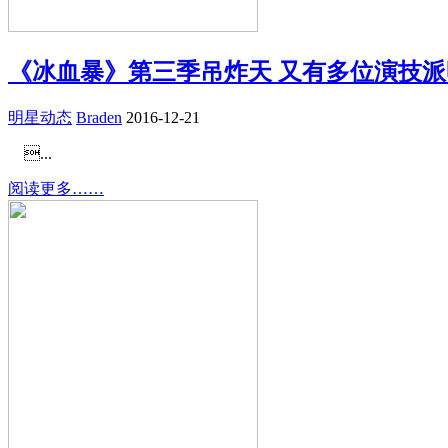
《冰血暴》第三季吊炸天 又有多位演技
明星动态
Braden
2016-12-21
...
阅读更多……